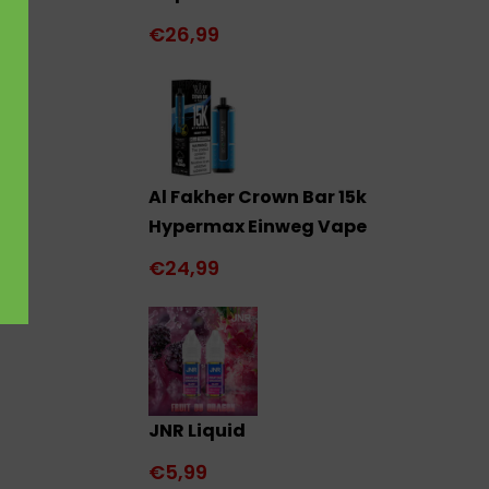
€26,99
Al Fakher Crown Bar 15k
Hypermax Einweg Vape
€24,99
JNR Liquid
€5,99