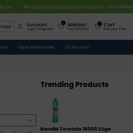
schließen
Große Eröffnung der Euro Vape World
Mindestb
0
0
Account
Wishlist
Cart
rman
Login / Register
Your Wishlist
Edit your Cart
Free
Vape Großhandel
0% Nicotine
Trending Products
RandM Tornado 15000 Züge