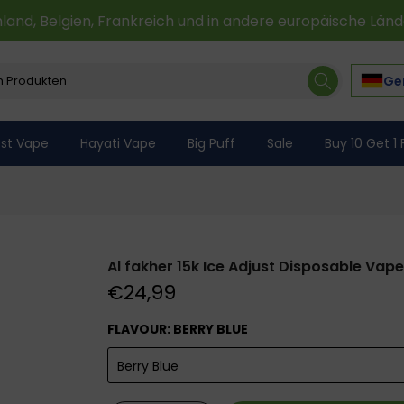
 Belgien, Frankreich und in andere europäische Länder an
Ge
st Vape
Hayati Vape
Big Puff
Sale
Buy 10 Get 1 
Al fakher 15k Ice Adjust Disposable Vape
€24,99
FLAVOUR:
BERRY BLUE
Berry Blue