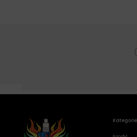
]
Kategori
RandM